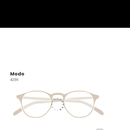
Sign In
Basket
Modo
4259