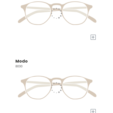
+
Modo
8030
+