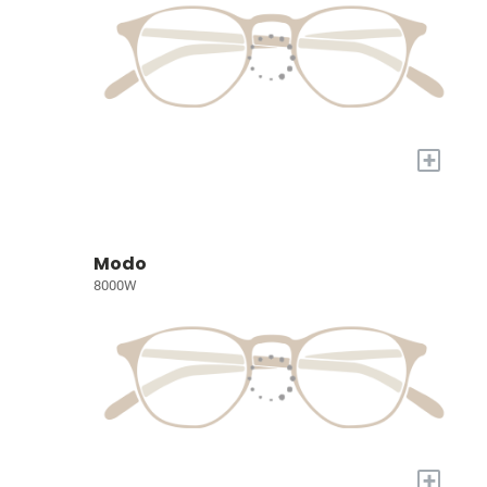
+
Modo
8000W
+