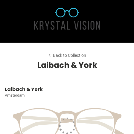
Back to Collection
Laibach & York
Laibach & York
Amsterdam