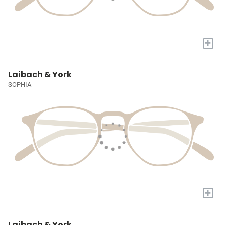
+
Laibach & York
SOPHIA
+
Laibach & York